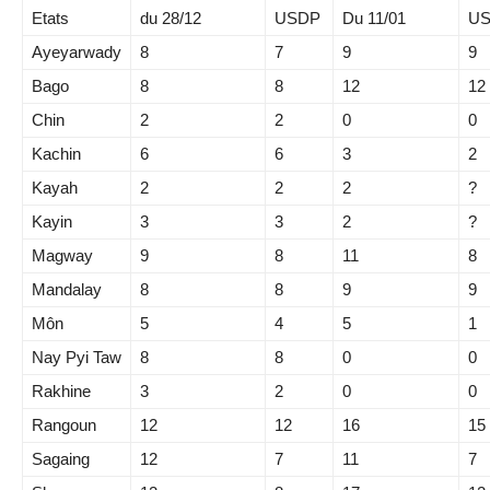
Etats
du 28/12
USDP
Du 11/01
U
Ayeyarwady
8
7
9
9
Bago
8
8
12
12
Chin
2
2
0
0
Kachin
6
6
3
2
Kayah
2
2
2
?
Kayin
3
3
2
?
Magway
9
8
11
8
Mandalay
8
8
9
9
Môn
5
4
5
1
Nay Pyi Taw
8
8
0
0
Rakhine
3
2
0
0
Rangoun
12
12
16
15
Sagaing
12
7
11
7