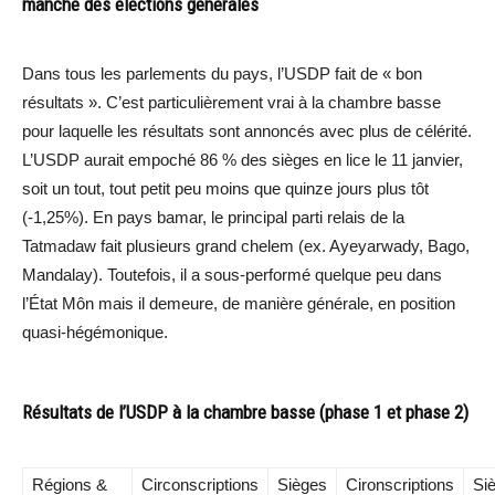
manche des élections générales
Dans tous les parlements du pays, l’USDP fait de « bon
résultats ». C’est particulièrement vrai à la chambre basse
pour laquelle les résultats sont annoncés avec plus de célérité.
L’USDP aurait empoché 86 % des sièges en lice le 11 janvier,
soit un tout, tout petit peu moins que quinze jours plus tôt
(-1,25%). En pays bamar, le principal parti relais de la
Tatmadaw fait plusieurs grand chelem (ex. Ayeyarwady, Bago,
Mandalay). Toutefois, il a sous-performé quelque peu dans
l’État Môn mais il demeure, de manière générale, en position
quasi-hégémonique.
Résultats de l’USDP à la chambre basse (phase 1 et phase 2)
Régions &
Circonscriptions
Sièges
Cironscriptions
Si