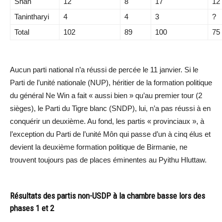
Shan
12
8
17
12
Tanintharyi
4
4
3
?
Total
102
89
100
75
Aucun parti national n’a réussi de percée le 11 janvier. Si le
Parti de l’unité nationale (NUP), héritier de la formation politique
du général Ne Win a fait « aussi bien » qu’au premier tour (2
sièges), le Parti du Tigre blanc (SNDP), lui, n’a pas réussi à en
conquérir un deuxième. Au fond, les partis « provinciaux », à
l’exception du Parti de l’unité Môn qui passe d’un à cinq élus et
devient la deuxième formation politique de Birmanie, ne
trouvent toujours pas de places éminentes au Pyithu Hluttaw.
Résultats des partis non-USDP à la chambre basse lors des
phases 1 et 2