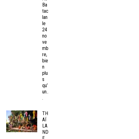
Ba
tac
lan
le
24
no
ve
mb
re,
bie
n
plu
s
qu’
un..
.
TH
AÏ
LA
ND
E