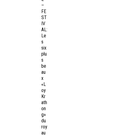
–
FE
ST
IV
AL:
Le
s
six
plu
s
be
au
x
«L
oy
Kr
ath
on
g»
du
roy
au