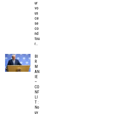
ur
vo
us
ce
se
co
nd
tou
r...
BI
R
M
AN
IE
–
CO
NF
LI
T :
No
uv