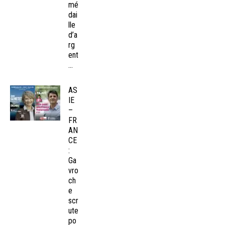
mé
dai
lle
d’a
rg
ent
...
AS
IE
–
FR
AN
CE
:
Ga
vro
ch
e
scr
ute
po