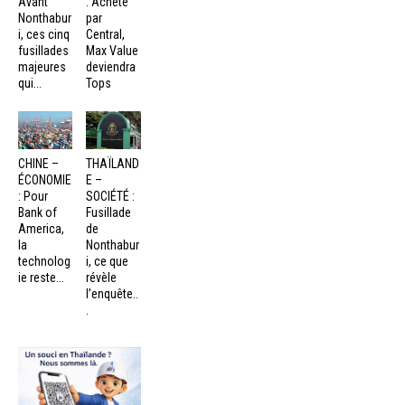
Avant
: Acheté
Nonthabur
par
i, ces cinq
Central,
fusillades
Max Value
majeures
deviendra
qui...
Tops
CHINE –
THAÏLAND
ÉCONOMIE
E –
: Pour
SOCIÉTÉ :
Bank of
Fusillade
America,
de
la
Nonthabur
technolog
i, ce que
ie reste...
révèle
l’enquête..
.