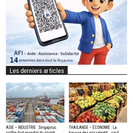
Les derniers articles
ASIE – INDUSTRIE : Singapour,
THAÏLANDE – ÉCONOMIE : La
coffre-fort mondial du plomb
hausse des prix ralentit… sauf