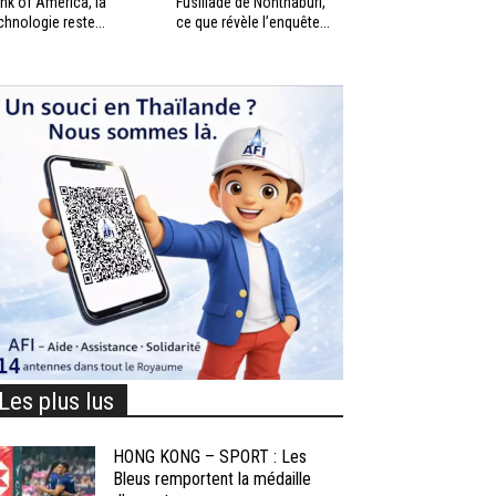
nk of America, la
Fusillade de Nonthaburi,
chnologie reste...
ce que révèle l’enquête...
Les plus lus
HONG KONG – SPORT : Les
Bleus remportent la médaille