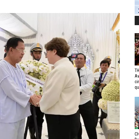
TH
Av
ci
qui
CH