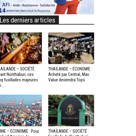
Les derniers articles
AÏLANDE – SOCIÉTÉ :
THAÏLANDE – ÉCONOMIE :
ant Nonthaburi, ces
Acheté par Central, Max
nq fusillades majeures
Value deviendra Tops
...
INE – ÉCONOMIE : Pour
THAÏLANDE – SOCIÉTÉ :