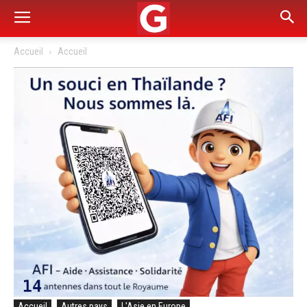
Accueil
Accueil
Accueil
Autres pays
L'Asie en Europe