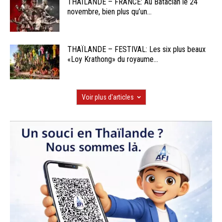
THAÏLANDE – FRANCE: Au Bataclan le 24
novembre, bien plus qu’un...
THAÏLANDE – FESTIVAL: Les six plus beaux
«Loy Krathong» du royaume...
Voir plus d'articles