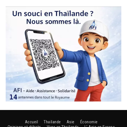
Accueil
Thaïlande
Asie
Économie
Opinions et débats
Vivre en Thaïlande
L’ Asie en Europe