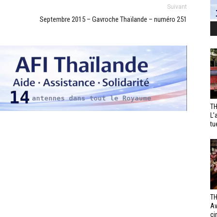
Suivant
Septembre 2015 – Gavroche Thaïlande – numéro 251
TH
L’
tu
TH
Av
ci