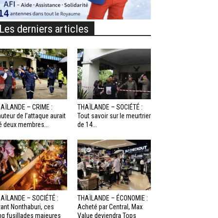
Les derniers articles
AÏLANDE – CRIME :
THAÏLANDE – SOCIÉTÉ :
auteur de l’attaque aurait
Tout savoir sur le meurtrier
é deux membres...
de 14...
AÏLANDE – SOCIÉTÉ :
THAÏLANDE – ÉCONOMIE :
ant Nonthaburi, ces
Acheté par Central, Max
nq fusillades majeures
Value deviendra Tops