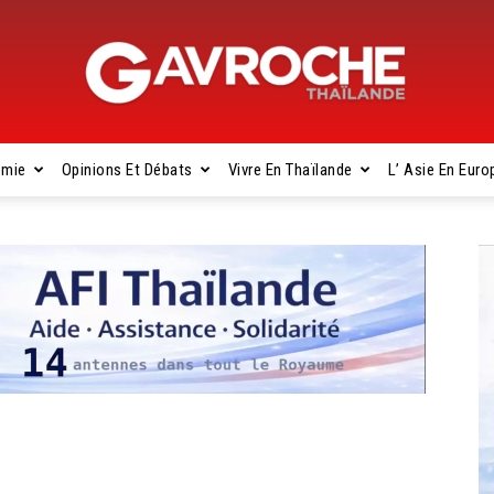
omie
Opinions Et Débats
Vivre En Thaïlande
L’ Asie En Euro
Gavroche
Thaïlande