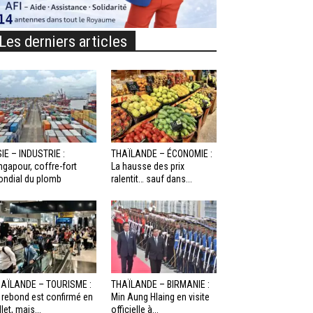
Les derniers articles
IE – INDUSTRIE :
THAÏLANDE – ÉCONOMIE :
ngapour, coffre-fort
La hausse des prix
ndial du plomb
ralentit… sauf dans...
AÏLANDE – TOURISME :
THAÏLANDE – BIRMANIE :
 rebond est confirmé en
Min Aung Hlaing en visite
llet, mais...
officielle à...