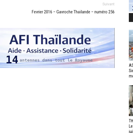
Suivant
Fevrier 2016 – Gavroche Thaïlande – numéro 256
AS
Si
mo
TH
Le
jui