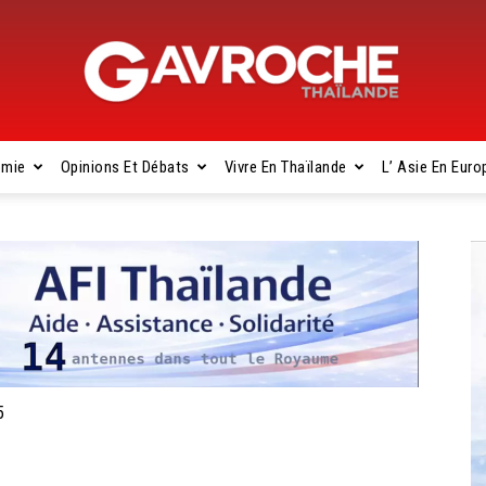
omie
Opinions Et Débats
Vivre En Thaïlande
L’ Asie En Euro
Gavroche
Thaïlande
5