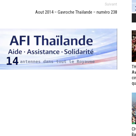
Suivant
Aout 2014 – Gavroche Thaïlande – numéro 238
TH
Av
ci
qui
CH
Ba