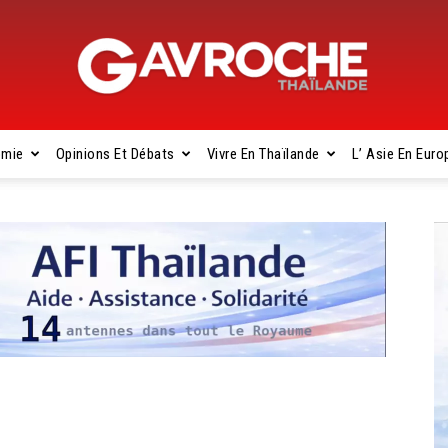
omie
Opinions Et Débats
Vivre En Thaïlande
L’ Asie En Euro
Gavroche
Thaïlande