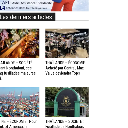
Les derniers articles
AÏLANDE – SOCIÉTÉ :
THAÏLANDE – ÉCONOMIE :
ant Nonthaburi, ces
Acheté par Central, Max
nq fusillades majeures
Value deviendra Tops
...
INE – ÉCONOMIE : Pour
THAÏLANDE – SOCIÉTÉ :
nk of America, la
Fusillade de Nonthaburi,