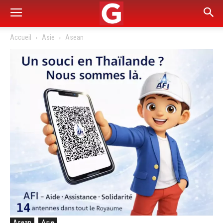
Accueil
Asie
Asean
Asean
Asie