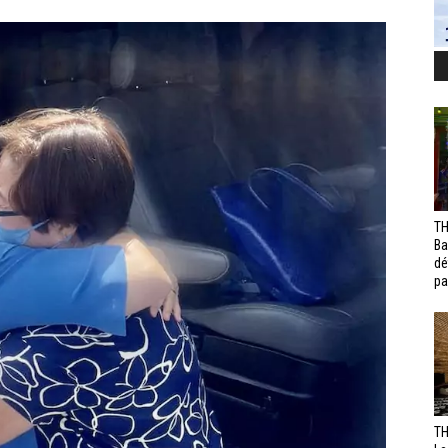
TH
Ba
dé
pa
TH