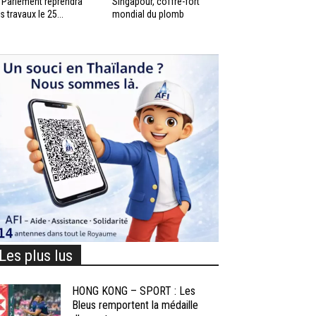
 Parlement reprendra
Singapour, coffre-fort
s travaux le 25...
mondial du plomb
Les plus lus
HONG KONG – SPORT : Les
Bleus remportent la médaille