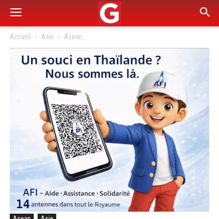
Accueil
Asie
Asean
Asean
Asie