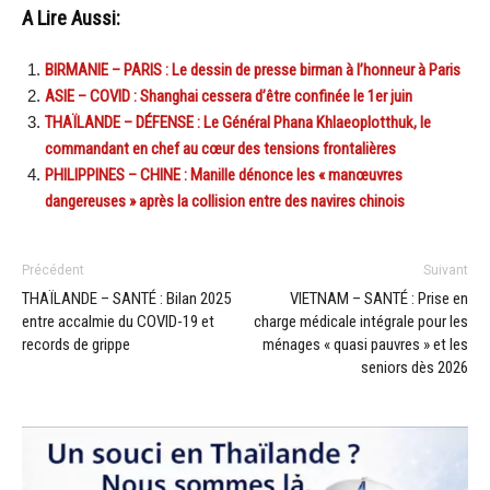
A Lire Aussi:
BIRMANIE – PARIS : Le dessin de presse birman à l’honneur à Paris
ASIE – COVID : Shanghai cessera d’être confinée le 1er juin
THAÏLANDE – DÉFENSE : Le Général Phana Khlaeoplotthuk, le
commandant en chef au cœur des tensions frontalières
PHILIPPINES – CHINE : Manille dénonce les « manœuvres
dangereuses » après la collision entre des navires chinois
Précédent
Suivant
THAÏLANDE – SANTÉ : Bilan 2025
VIETNAM – SANTÉ : Prise en
entre accalmie du COVID-19 et
charge médicale intégrale pour les
records de grippe
ménages « quasi pauvres » et les
seniors dès 2026