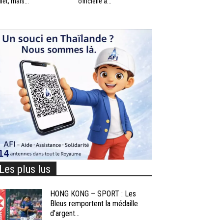
llet, mais...
officielle à...
Les plus lus
HONG KONG – SPORT : Les
Bleus remportent la médaille
d’argent...