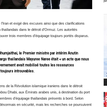
jui
l’Iran et exigé des excuses ainsi que des clarifications
n thaïlandais dans le détroit d’Ormuz. Les autorités
trouver trois membres d’équipage toujours portés disparus.
Bhumjaithai, le Premier ministre par intérim Anutin
 cargo thaïlandais Mayuree Naree était « un acte que nous
vernement avait mobilisé toutes les ressources
 toujours introuvables.
iens de la Révolution islamique iraniens dans le détroit
 Abou Dhabi, aux Émirats arabes unis, à destination du port
membres d’équipage thaïlandais présents à bord. Selon
t désormais en sécurité, mais les recherches se poursuivent