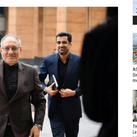
AS
Si
mo
TH
Le