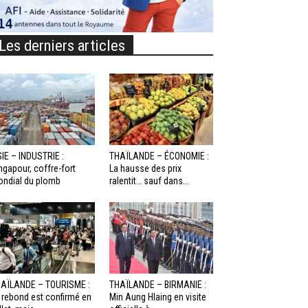
Les derniers articles
IE – INDUSTRIE :
THAÏLANDE – ÉCONOMIE :
ngapour, coffre-fort
La hausse des prix
ndial du plomb
ralentit… sauf dans...
AÏLANDE – TOURISME :
THAÏLANDE – BIRMANIE :
 rebond est confirmé en
Min Aung Hlaing en visite