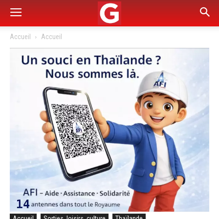
Accueil
Accueil
Accueil
Sorties, loisirs, culture
Thaïlande