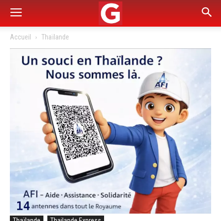
Accueil
Thaïlande
Thaïlande
Thailande Express