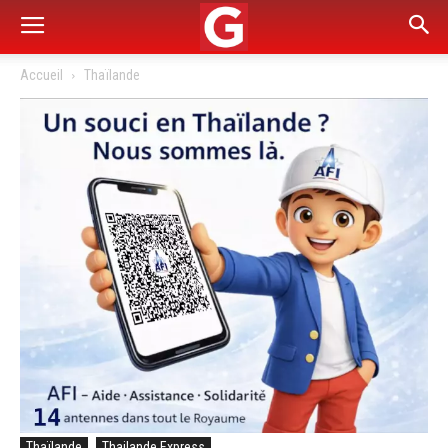
Accueil
Thaïlande
Thaïlande
Thailande Express