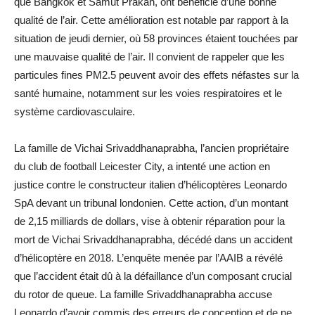
que Bangkok et Samut Prakan, ont bénéficié d’une bonne
qualité de l’air. Cette amélioration est notable par rapport à la
situation de jeudi dernier, où 58 provinces étaient touchées par
une mauvaise qualité de l’air. Il convient de rappeler que les
particules fines PM2.5 peuvent avoir des effets néfastes sur la
santé humaine, notamment sur les voies respiratoires et le
système cardiovasculaire.
La famille de Vichai Srivaddhanaprabha, l’ancien propriétaire
du club de football Leicester City, a intenté une action en
justice contre le constructeur italien d’hélicoptères Leonardo
SpA devant un tribunal londonien. Cette action, d’un montant
de 2,15 milliards de dollars, vise à obtenir réparation pour la
mort de Vichai Srivaddhanaprabha, décédé dans un accident
d’hélicoptère en 2018. L’enquête menée par l’AAIB a révélé
que l’accident était dû à la défaillance d’un composant crucial
du rotor de queue. La famille Srivaddhanaprabha accuse
Leonardo d’avoir commis des erreurs de conception et de ne