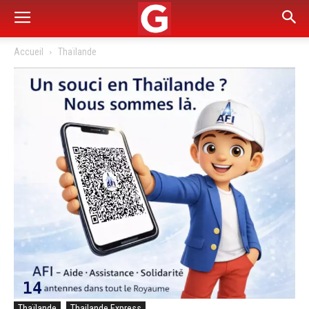
Accueil
Thaïlande
Thaïlande
Thailande Express