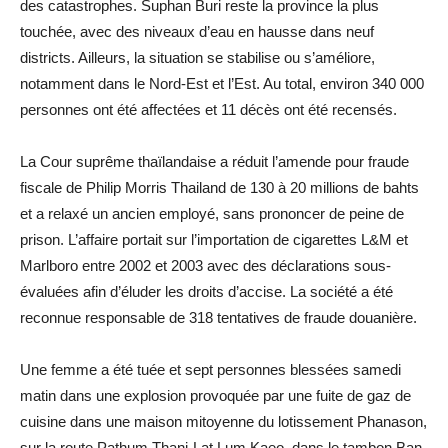
des catastrophes. Suphan Buri reste la province la plus
touchée, avec des niveaux d’eau en hausse dans neuf
districts. Ailleurs, la situation se stabilise ou s’améliore,
notamment dans le Nord-Est et l’Est. Au total, environ 340 000
personnes ont été affectées et 11 décès ont été recensés.
La Cour suprême thaïlandaise a réduit l’amende pour fraude
fiscale de Philip Morris Thailand de 130 à 20 millions de bahts
et a relaxé un ancien employé, sans prononcer de peine de
prison. L’affaire portait sur l’importation de cigarettes L&M et
Marlboro entre 2002 et 2003 avec des déclarations sous-
évaluées afin d’éluder les droits d’accise. La société a été
reconnue responsable de 318 tentatives de fraude douanière.
Une femme a été tuée et sept personnes blessées samedi
matin dans une explosion provoquée par une fuite de gaz de
cuisine dans une maison mitoyenne du lotissement Phanason,
sur la route Pathum Thani-Lat Lum Kaeo, dans le tambon Ban