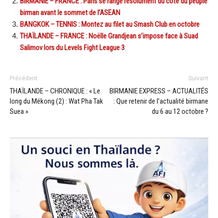
BIRMANIE – FRANCE : Paris se range résolument du coté du peuple
birman avant le sommet de l’ASEAN
BANGKOK – TENNIS : Montez au filet au Smash Club en octobre
THAÏLANDE – FRANCE : Noëlle Grandjean s’impose face à Suad
Salimov lors du Levels Fight League 3
Précédent
Suivant
THAÏLANDE – CHRONIQUE : « Le
BIRMANIE EXPRESS – ACTUALITÉS
long du Mékong (2) : Wat Pha Tak
: Que retenir de l’actualité birmane
Suea »
du 6 au 12 octobre ?