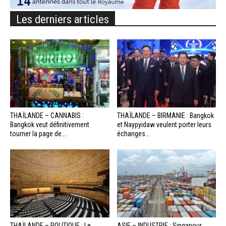
Les derniers articles
THAÏLANDE – CANNABIS :
THAÏLANDE – BIRMANIE : Bangkok
Bangkok veut définitivement
et Naypyidaw veulent porter leurs
tourner la page de...
échanges...
THAÏLANDE – POLITIQUE : Le
ASIE – INDUSTRIE : Singapour,