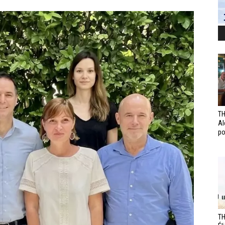
TH
Al
po
TH