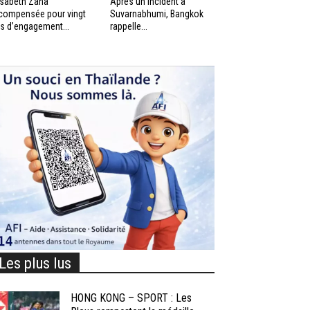
isabeth Zana
Après un incident à
compensée pour vingt
Suvarnabhumi, Bangkok
s d’engagement...
rappelle...
Les plus lus
HONG KONG – SPORT : Les