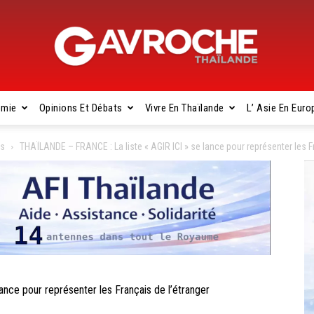
omie
Opinions Et Débats
Vivre En Thaïlande
L’ Asie En Euro
Gavroche
es
THAÏLANDE – FRANCE : La liste « AGIR ICI » se lance pour représenter les F
Thaïlande
nce pour représenter les Français de l’étranger