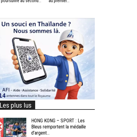
 poursuivre au second...
au premier...
Les plus lus
HONG KONG – SPORT : Les
Bleus remportent la médaille
d’argent...