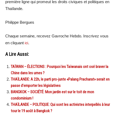
première ligne qui promeut les droits civiques et politiques en
Thaïlande.
Philippe Bergues
Chaque semaine, recevez Gavroche Hebdo. Inscrivez vous
en cliquant
ici
.
A Lire Aussi:
TAÏWAN – ÉLECTIONS : Pourquoi les Taïwanais ont osé braver la
Chine dans les urnes ?
THAÏLANDE: A 22h, le parti pro-junte «Palang Pracharat» serait en
passe d’emporter les législatives
BANGKOK – SOCIÉTÉ: Mon jardin est sur le toit de mon
condominium !
THAÏLANDE – POLITIQUE: Qui sont les activistes interpellés à leur
tour le 19 août à Bangkok ?