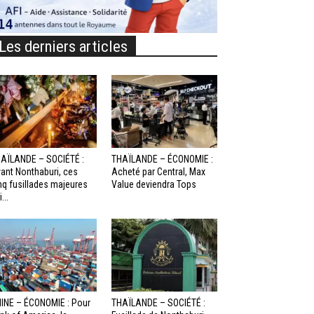
Les derniers articles
AÏLANDE – SOCIÉTÉ :
THAÏLANDE – ÉCONOMIE :
ant Nonthaburi, ces
Acheté par Central, Max
nq fusillades majeures
Value deviendra Tops
...
INE – ÉCONOMIE : Pour
THAÏLANDE – SOCIÉTÉ :