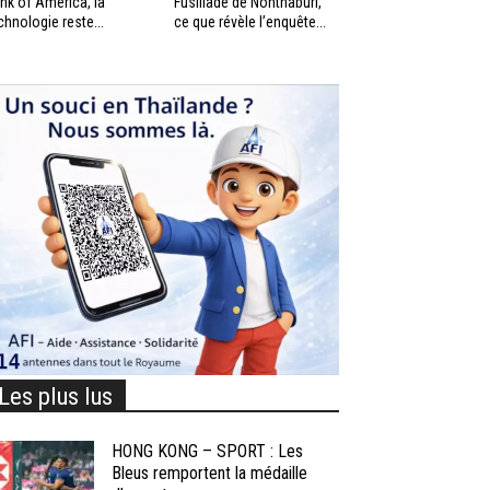
nk of America, la
Fusillade de Nonthaburi,
chnologie reste...
ce que révèle l’enquête...
Les plus lus
HONG KONG – SPORT : Les
Bleus remportent la médaille