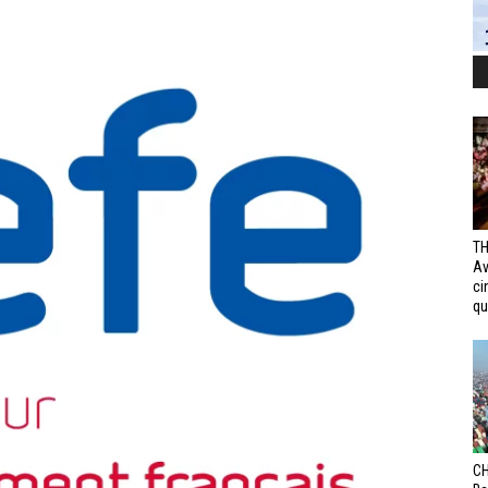
TH
Av
ci
qui
CH