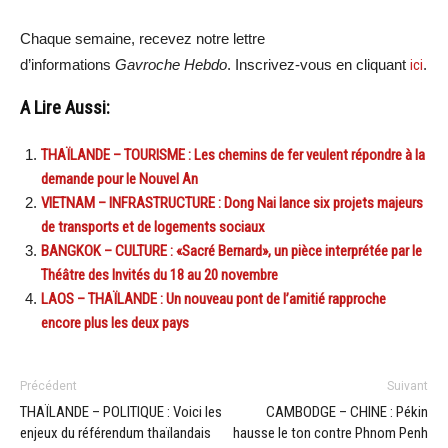
Chaque semaine, recevez notre lettre
d’informations
Gavroche Hebdo
. Inscrivez-vous en cliquant
ici
.
A Lire Aussi:
THAÏLANDE – TOURISME : Les chemins de fer veulent répondre à la
demande pour le Nouvel An
VIETNAM – INFRASTRUCTURE : Dong Nai lance six projets majeurs
de transports et de logements sociaux
BANGKOK – CULTURE : «Sacré Bernard», un pièce interprétée par le
Théâtre des Invités du 18 au 20 novembre
LAOS – THAÏLANDE : Un nouveau pont de l’amitié rapproche
encore plus les deux pays
Précédent
Suivant
THAÏLANDE – POLITIQUE : Voici les
CAMBODGE – CHINE : Pékin
enjeux du référendum thaïlandais
hausse le ton contre Phnom Penh