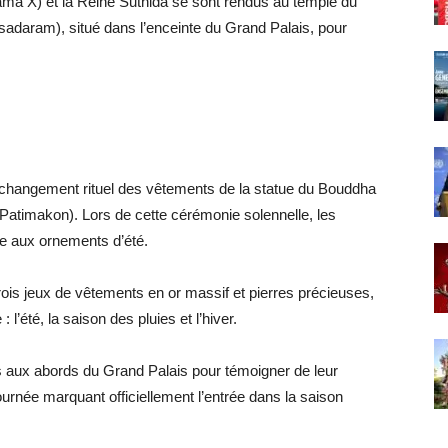
ma X) et la Reine Suthida se sont rendus au temple du
daram), situé dans l’enceinte du Grand Palais, pour
u changement rituel des vêtements de la statue du Bouddha
timakon). Lors de cette cérémonie solennelle, les
ace aux ornements d’été.
rois jeux de vêtements en or massif et pierres précieuses,
l’été, la saison des pluies et l’hiver.
ts aux abords du Grand Palais pour témoigner de leur
journée marquant officiellement l’entrée dans la saison