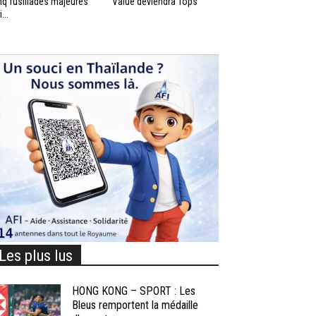
nq fusillades majeures
Value deviendra Tops
...
Les plus lus
HONG KONG – SPORT : Les
Bleus remportent la médaille