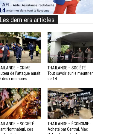
Les derniers articles
AÏLANDE – CRIME :
THAÏLANDE – SOCIÉTÉ :
auteur de l’attaque aurait
Tout savoir sur le meurtrier
é deux membres...
de 14...
AÏLANDE – SOCIÉTÉ :
THAÏLANDE – ÉCONOMIE :
ant Nonthaburi, ces
Acheté par Central, Max