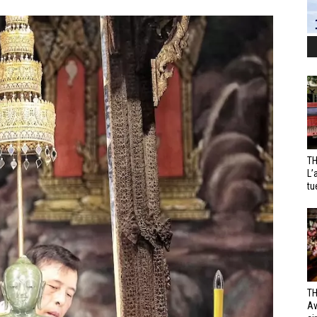
TH
L’
tu
TH
Av