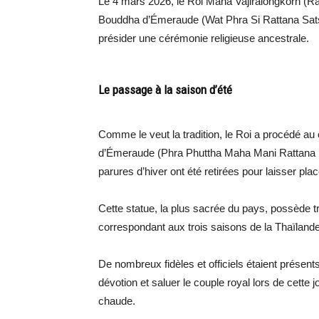
Le 4 mars 2026, le Roi Maha Vajiralongkorn (Ra
Bouddha d’Émeraude (Wat Phra Si Rattana Satsa
présider une cérémonie religieuse ancestrale.
Le passage à la saison d’été
Comme le veut la tradition, le Roi a procédé a
d’Émeraude (Phra Phuttha Maha Mani Rattana Pa
parures d’hiver ont été retirées pour laisser pl
Cette statue, la plus sacrée du pays, possède t
correspondant aux trois saisons de la Thaïlande : 
De nombreux fidèles et officiels étaient présen
dévotion et saluer le couple royal lors de cette 
chaude.