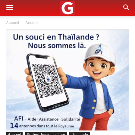
Accueil
Accueil
Accueil
Sorties, loisirs, culture
Thaïlande