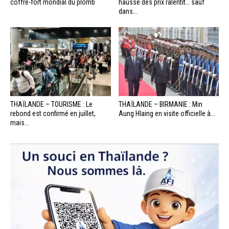
coffre-fort mondial du plomb
hausse des prix ralentit… sauf
dans...
THAÏLANDE – TOURISME : Le
THAÏLANDE – BIRMANIE : Min
rebond est confirmé en juillet,
Aung Hlaing en visite officielle à...
mais...