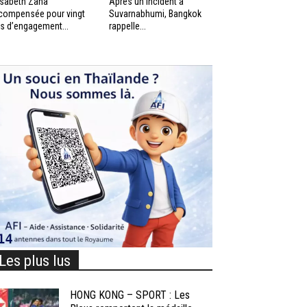
isabeth Zana
Après un incident à
compensée pour vingt
Suvarnabhumi, Bangkok
s d’engagement...
rappelle...
Les plus lus
HONG KONG – SPORT : Les