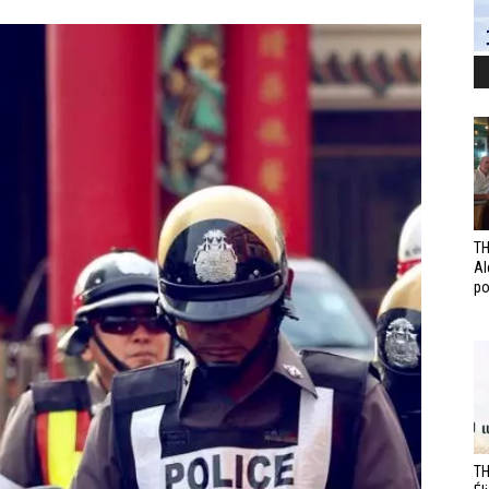
TH
Al
po
TH