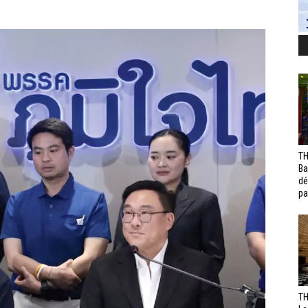
TH
Ba
dé
pa
TH