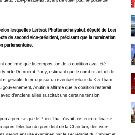
es deux vice-présidents, avant de voter pour le poste de
selon lesquelles Lertsak Phattanachaiyakul, député de Loei
poste de second vice-président, précisant que la nomination
on parlementaire.
 confirmé que la composition de la coalition avait été
Party ni le Democrat Party, estimant que le nombre actuel de
ant et gérable. Interrogé sur un éventuel retour du Kla Tham
du gouvernement, Anutin a affirmé que la coalition resterait
avec d’anciens alliés suscitait une certaine tension
un a précisé que le Pheu Thai n’avait pas encore finalisé
a après l’élection du président de la Chambre, des vice-
ats seront ensuite examinés par le secrétariat du Cabinet et