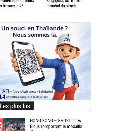
 Parlement reprendra
Singapour, coffre-fort
s travaux le 25...
mondial du plomb
Les plus lus
HONG KONG – SPORT : Les
Bleus remportent la médaille