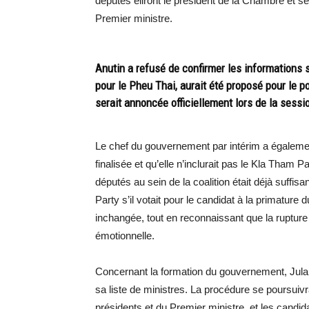
députés éliront le président de la Chambre et s
Premier ministre.
Anutin a refusé de confirmer les informations 
pour le Pheu Thai, aurait été proposé pour le 
serait annoncée officiellement lors de la sessi
Le chef du gouvernement par intérim a également
finalisée et qu’elle n’inclurait pas le Kla Tham 
députés au sein de la coalition était déjà suffis
Party s’il votait pour le candidat à la primature 
inchangée, tout en reconnaissant que la rupture 
émotionnelle.
Concernant la formation du gouvernement, Julap
sa liste de ministres. La procédure se poursuivr
présidents et du Premier ministre, et les candid