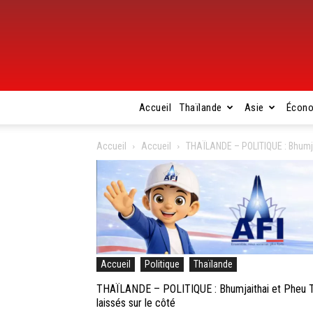
Accueil
Thaïlande
Asie
Écon
Accueil
Accueil
THAÏLANDE – POLITIQUE : Bhumjai
Accueil
Politique
Thaïlande
THAÏLANDE – POLITIQUE : Bhumjaithai et Pheu Th
laissés sur le côté