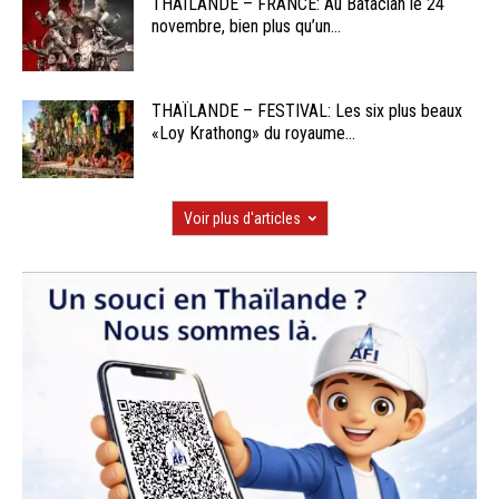
THAÏLANDE – FRANCE: Au Bataclan le 24
novembre, bien plus qu’un...
THAÏLANDE – FESTIVAL: Les six plus beaux
«Loy Krathong» du royaume...
Voir plus d'articles