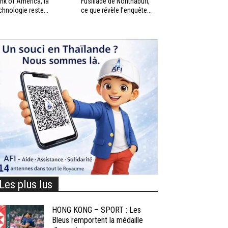
nk of America, la
Fusillade de Nonthaburi,
chnologie reste...
ce que révèle l’enquête...
Les plus lus
HONG KONG – SPORT : Les
Bleus remportent la médaille