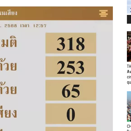
TH
Av
ci
qui
CH