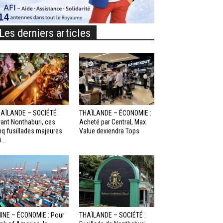
Les derniers articles
AÏLANDE – SOCIÉTÉ :
THAÏLANDE – ÉCONOMIE :
ant Nonthaburi, ces
Acheté par Central, Max
nq fusillades majeures
Value deviendra Tops
...
INE – ÉCONOMIE : Pour
THAÏLANDE – SOCIÉTÉ :