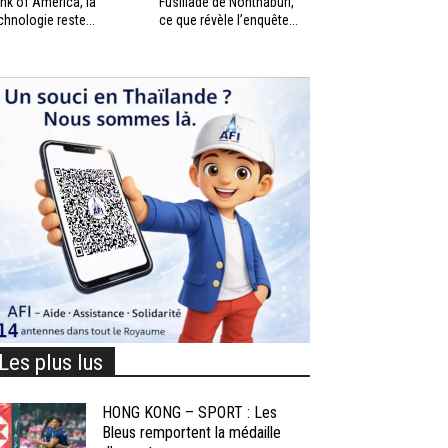
nk of America, la
Fusillade de Nonthaburi,
chnologie reste...
ce que révèle l’enquête...
Les plus lus
HONG KONG – SPORT : Les
Bleus remportent la médaille