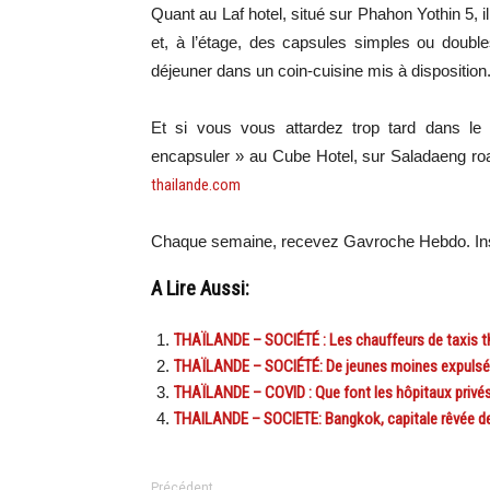
Quant au Laf hotel, situé sur Phahon Yothin 5,
et, à l’étage, des capsules simples ou doubl
déjeuner dans un coin-cuisine mis à disposition
Et si vous vous attardez trop tard dans le
encapsuler » au Cube Hotel, sur Saladaeng roa
thailande.com
Chaque semaine, recevez Gavroche Hebdo. Ins
A Lire Aussi:
THAÏLANDE – SOCIÉTÉ : Les chauffeurs de taxis tha
THAÏLANDE – SOCIÉTÉ: De jeunes moines expulsés d
THAÏLANDE – COVID : Que font les hôpitaux privés
THAILANDE – SOCIETE: Bangkok, capitale rêvée d
Précédent