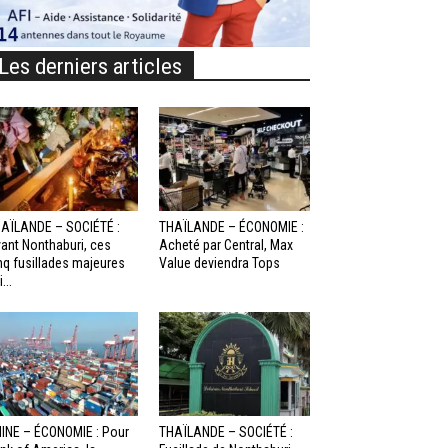
Les derniers articles
AÏLANDE – SOCIÉTÉ :
THAÏLANDE – ÉCONOMIE :
ant Nonthaburi, ces
Acheté par Central, Max
nq fusillades majeures
Value deviendra Tops
...
INE – ÉCONOMIE : Pour
THAÏLANDE – SOCIÉTÉ :