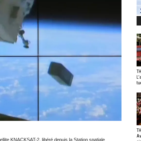
TH
L’
tu
TH
Av
ellite KNACKSAT-2, libéré depuis la Station spatiale