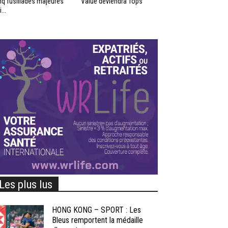
nq fusillades majeures
Value deviendra Tops
...
Les plus lus
HONG KONG – SPORT : Les
Bleus remportent la médaille