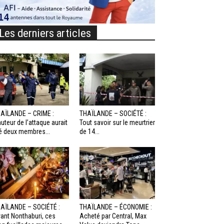
Les derniers articles
AÏLANDE – CRIME :
THAÏLANDE – SOCIÉTÉ :
auteur de l’attaque aurait
Tout savoir sur le meurtrier
é deux membres...
de 14...
AÏLANDE – SOCIÉTÉ :
THAÏLANDE – ÉCONOMIE :
ant Nonthaburi, ces
Acheté par Central, Max