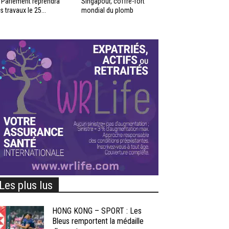
 Parlement reprendra
Singapour, coffre-fort
s travaux le 25...
mondial du plomb
Les plus lus
HONG KONG – SPORT : Les
Bleus remportent la médaille