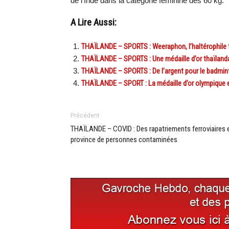
de l’Inde dans la catégorie féminine des 60 kg.
A Lire Aussi:
THAÏLANDE – SPORTS : Weeraphon, l’haltérophile th
THAÏLANDE – SPORTS : Une médaille d’or thaïlan
THAÏLANDE – SPORTS : De l’argent pour le badmin
THAÏLANDE – SPORT : La médaille d’or olympique 
Précédent
THAÏLANDE – COVID : Des rapatriements ferroviaires 
province de personnes contaminées