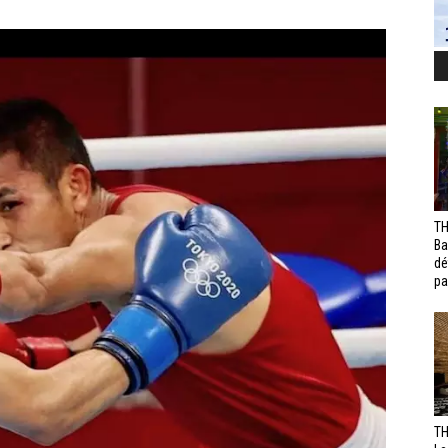
TH
Ba
dé
pa
TH