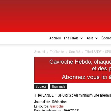
Accueil
Thaïlande
Asie
Écon
Accueil
Thaïlande
Société
THAÏLANDE – SPORT
Société
Thaïlande
THAÏLANDE – SPORTS : Au minimum une médaille 
Journaliste : Rédaction
La source :
Gavroche
Date de publication : 29/07/2021