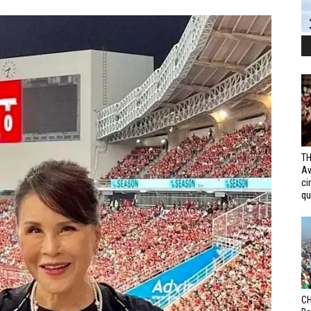
TH
Av
ci
qui
CH