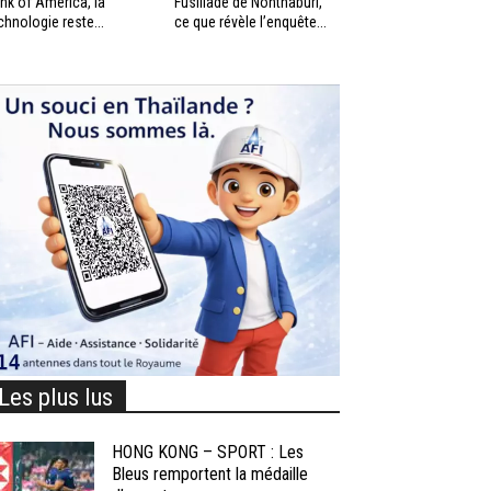
nk of America, la
Fusillade de Nonthaburi,
chnologie reste...
ce que révèle l’enquête...
Les plus lus
HONG KONG – SPORT : Les
Bleus remportent la médaille