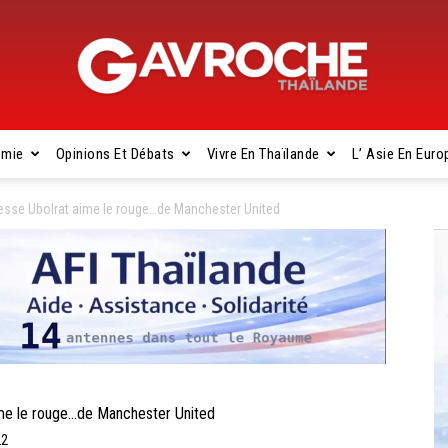
omie
Opinions Et Débats
Vivre En Thaïlande
L’ Asie En Euro
Gavroche
esse Ubolrat aime le rouge…de Manchester United
Thaïlande
me le rouge…de Manchester United
22