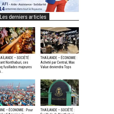
Les derniers articles
AÏLANDE – SOCIÉTÉ :
THAÏLANDE – ÉCONOMIE :
ant Nonthaburi, ces
Acheté par Central, Max
nq fusillades majeures
Value deviendra Tops
...
INE – ÉCONOMIE : Pour
THAÏLANDE – SOCIÉTÉ :