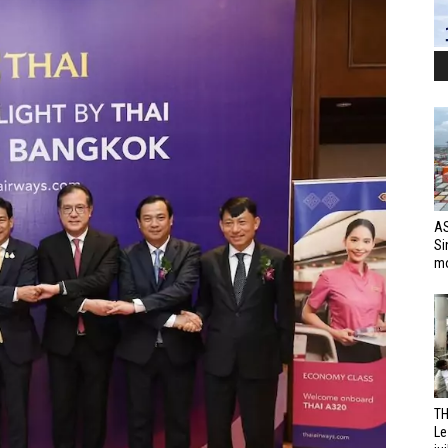
AS
Si
mo
TH
Le