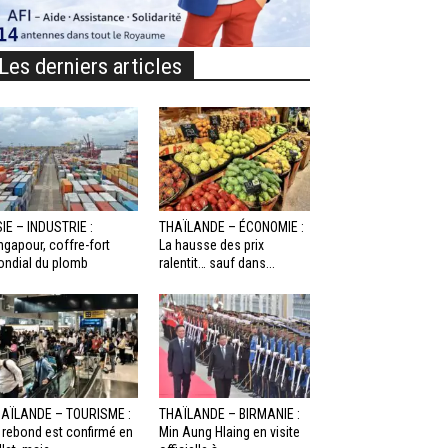
Les derniers articles
IE – INDUSTRIE :
THAÏLANDE – ÉCONOMIE :
ngapour, coffre-fort
La hausse des prix
ndial du plomb
ralentit… sauf dans...
AÏLANDE – TOURISME :
THAÏLANDE – BIRMANIE :
 rebond est confirmé en
Min Aung Hlaing en visite