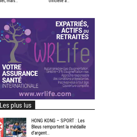
llet, mais...
officielle à...
Les plus lus
HONG KONG – SPORT : Les
Bleus remportent la médaille
d’argent...