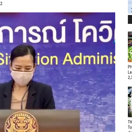
22
PH
La
2,
TH
To