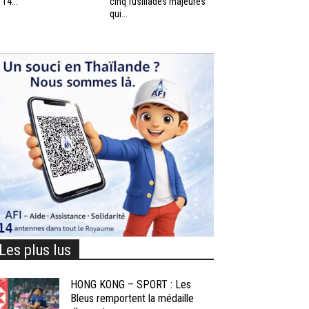
 14...
cinq fusillades majeures
qui...
Les plus lus
HONG KONG – SPORT : Les
Bleus remportent la médaille