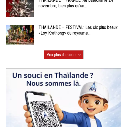
THAÏLANDE – FRANCE: Au Bataclan le 24
novembre, bien plus qu’un...
THAÏLANDE – FESTIVAL: Les six plus beaux
«Loy Krathong» du royaume...
Voir plus d'articles