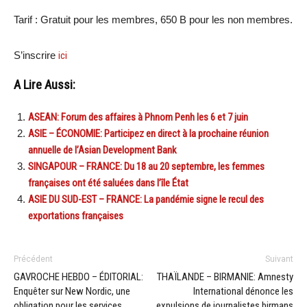
Tarif : Gratuit pour les membres, 650 B pour les non membres.
S’inscrire
ici
A Lire Aussi:
ASEAN: Forum des affaires à Phnom Penh les 6 et 7 juin
ASIE – ÉCONOMIE: Participez en direct à la prochaine réunion
annuelle de l’Asian Development Bank
SINGAPOUR – FRANCE: Du 18 au 20 septembre, les femmes
françaises ont été saluées dans l’île État
ASIE DU SUD-EST – FRANCE: La pandémie signe le recul des
exportations françaises
Précédent
Suivant
GAVROCHE HEBDO – ÉDITORIAL:
THAÏLANDE – BIRMANIE: Amnesty
Enquêter sur New Nordic, une
International dénonce les
obligation pour les services
expulsions de journalistes birmans