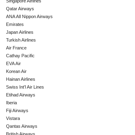
Singapore Airlines
Qatar Airways
ANA All Nippon Airways
Emirates
Japan Airlines
Turkish Airlines
Air France
Cathay Pacific
EVA Air
Korean Air
Hainan Airlines
Swiss Int’l Air Lines
Etihad Airways
Iberia
Fiji Airways
Vistara
Qantas Airways
British Airways