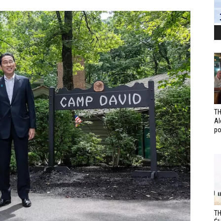
TH
Al
po
TH