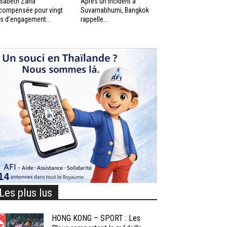
isabeth Zana
Après un incident à
compensée pour vingt
Suvarnabhumi, Bangkok
s d’engagement...
rappelle...
Les plus lus
HONG KONG – SPORT : Les