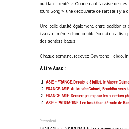
ou blanc bleuté ». Concernant l’assise de ce
fours Song », une découverte de l’artiste il y a 
Une belle dualité également, entre tradition et 
issus lui-même d’une double éducation artistiq
des sentiers battus !
Chaque semaine, recevez Gavroche Hebdo. Ins
A Lire Aussi:
ASIE – FRANCE: Depuis le 8 juillet, le Musée Guime
FRANCE-ASIE: Au Musée Guimet, Bouddha sous to
FRANCE-ASIE: Derniers jours pour les superbes 
ASIE – PATRIMOINE: Les bouddhas détruits de Bam
Précédent
THAÏLANDE – COMMUNAUTÉ: Les «farangs» version