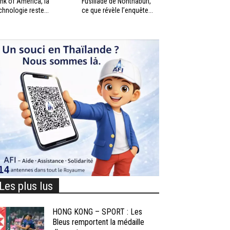
nk of America, la
Fusillade de Nonthaburi,
chnologie reste...
ce que révèle l’enquête...
Les plus lus
HONG KONG – SPORT : Les
Bleus remportent la médaille