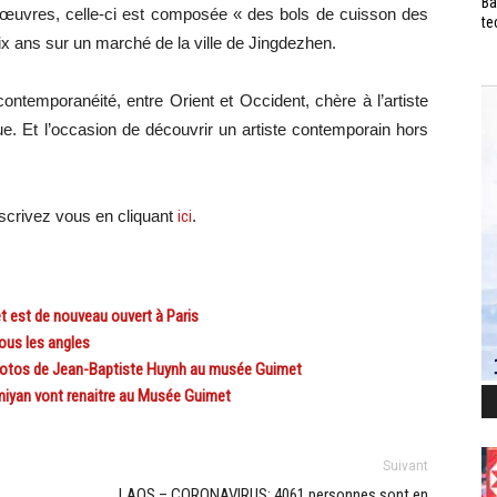
Ba
s œuvres, celle-ci est composée « des bols de cuisson des
te
dix ans sur un marché de la ville de Jingdezhen.
contemporanéité, entre Orient et Occident, chère à l’artiste
ue. Et l’occasion de découvrir un artiste contemporain hors
crivez vous en cliquant
ici
.
t est de nouveau ouvert à Paris
us les angles
photos de Jean-Baptiste Huynh au musée Guimet
iyan vont renaitre au Musée Guimet
Suivant
LAOS – CORONAVIRUS: 4061 personnes sont en