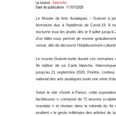
La source :
Gavroche
Date de publication : 11/07/2020
Le Musée de Arts Asiatiques – Guimet a pri
fermeture dus à l’épidémie de Covid-19. A n
nocturne tous les jeudis dès le 9 juillet jusqu’
d’un billet vous permet de revenir gratuiteme
venue, afin de découvrir l’établissement culture
Le musée Guimet invite durant ces semaines es
9e édition de sa Carte blanche. Interrompue 
jusqu’au 21 septembre 2020. Peintre, conteur
national des arts asiatiques toute une série d’œ
Selon le site «Sortir à Paris», cette expositio
facétieuses », composé de 72 œuvres sculptées
mandala » et réunies dans la rotonde du 4e 
exaltent « le geste millénaire des artistes de l