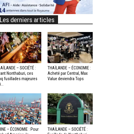
Les derniers articles
AÏLANDE – SOCIÉTÉ :
THAÏLANDE – ÉCONOMIE :
ant Nonthaburi, ces
Acheté par Central, Max
nq fusillades majeures
Value deviendra Tops
...
INE – ÉCONOMIE : Pour
THAÏLANDE – SOCIÉTÉ :