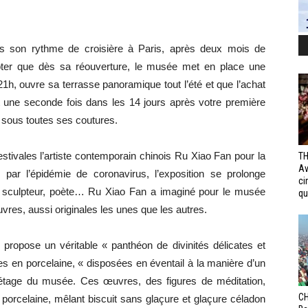
s son rythme de croisière à Paris, après deux mois de
oter que dès sa réouverture, le musée met en place une
à 21h, ouvre sa terrasse panoramique tout l’été et que l’achat
nt une seconde fois dans les 14 jours après votre première
l sous toutes ses coutures.
tivales l’artiste contemporain chinois Ru Xiao Fan pour la
TH
Av
par l’épidémie de coronavirus, l’exposition se prolonge
ci
, sculpteur, poète… Ru Xiao Fan a imaginé pour le musée
qui
uvres, aussi originales les unes que les autres.
n propose un véritable « panthéon de divinités délicates et
 en porcelaine, « disposées en éventail à la manière d’un
étage du musée. Ces œuvres, des figures de méditation,
CH
a porcelaine, mêlant biscuit sans glaçure et glaçure céladon