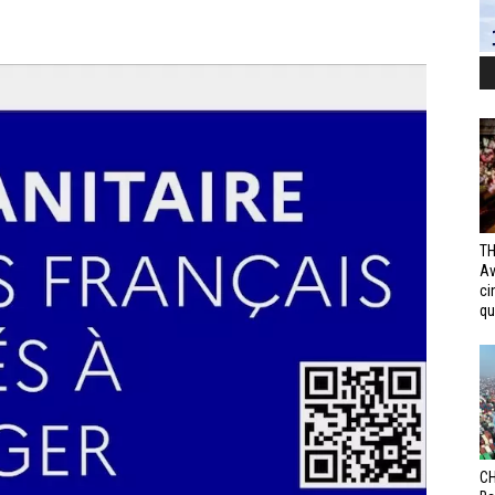
TH
Av
ci
qui
CH