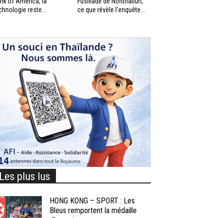
nk of America, la
Fusillade de Nonthaburi,
chnologie reste...
ce que révèle l’enquête...
Les plus lus
HONG KONG – SPORT : Les
Bleus remportent la médaille