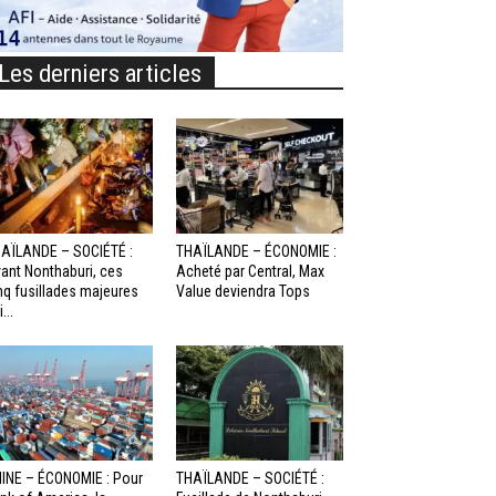
Les derniers articles
AÏLANDE – SOCIÉTÉ :
THAÏLANDE – ÉCONOMIE :
ant Nonthaburi, ces
Acheté par Central, Max
nq fusillades majeures
Value deviendra Tops
...
INE – ÉCONOMIE : Pour
THAÏLANDE – SOCIÉTÉ :