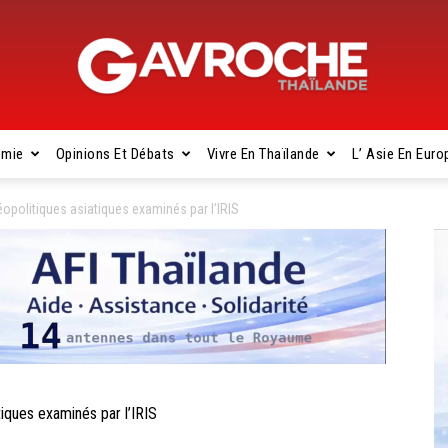
omie
Opinions Et Débats
Vivre En Thaïlande
L’ Asie En Euro
Gavroche
politiques asiatiques examinés par l’IRIS
Thaïlande
iques examinés par l’IRIS