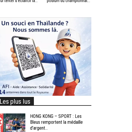
ur tenter d’éclaircir la...
podium du championnat...
Les plus lus
HONG KONG – SPORT : Les
Bleus remportent la médaille
d’argent...