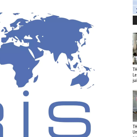
TH
Le
jui
TH
Un