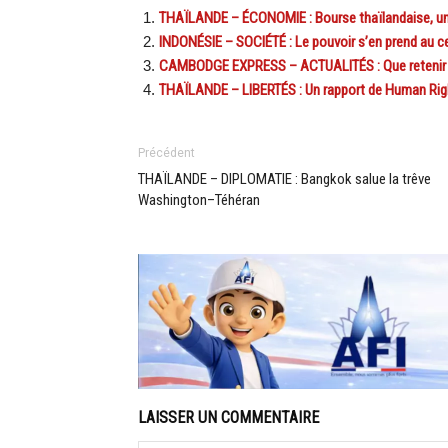
THAÏLANDE – ÉCONOMIE : Bourse thaïlandaise, un 
INDONÉSIE – SOCIÉTÉ : Le pouvoir s’en prend au ce
CAMBODGE EXPRESS – ACTUALITÉS : Que retenir de 
THAÏLANDE – LIBERTÉS : Un rapport de Human Righ
Précédent
THAÏLANDE – DIPLOMATIE : Bangkok salue la trêve
Washington–Téhéran
LAISSER UN COMMENTAIRE