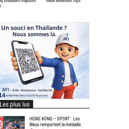
nq fusillades majeures
Value deviendra Tops
...
Les plus lus
HONG KONG – SPORT : Les
Bleus remportent la médaille