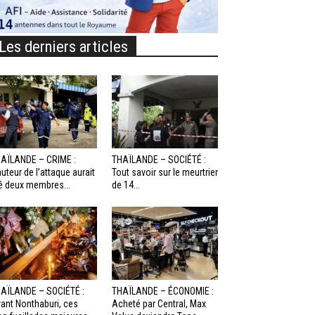
Les derniers articles
AÏLANDE – CRIME :
THAÏLANDE – SOCIÉTÉ :
auteur de l’attaque aurait
Tout savoir sur le meurtrier
é deux membres...
de 14...
AÏLANDE – SOCIÉTÉ :
THAÏLANDE – ÉCONOMIE :
ant Nonthaburi, ces
Acheté par Central, Max