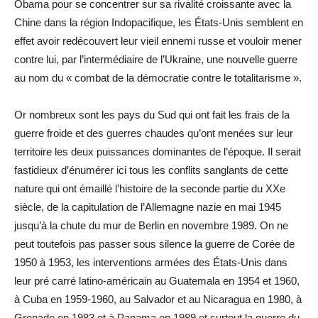
Obama pour se concentrer sur sa rivalité croissante avec la
Chine dans la région Indopacifique, les États-Unis semblent en
effet avoir redécouvert leur vieil ennemi russe et vouloir mener
contre lui, par l’intermédiaire de l’Ukraine, une nouvelle guerre
au nom du « combat de la démocratie contre le totalitarisme ».
Or nombreux sont les pays du Sud qui ont fait les frais de la
guerre froide et des guerres chaudes qu’ont menées sur leur
territoire les deux puissances dominantes de l’époque. Il serait
fastidieux d’énumérer ici tous les conflits sanglants de cette
nature qui ont émaillé l’histoire de la seconde partie du XXe
siècle, de la capitulation de l’Allemagne nazie en mai 1945
jusqu’à la chute du mur de Berlin en novembre 1989. On ne
peut toutefois pas passer sous silence la guerre de Corée de
1950 à 1953, les interventions armées des États-Unis dans
leur pré carré latino-américain au Guatemala en 1954 et 1960,
à Cuba en 1959-1960, au Salvador et au Nicaragua en 1980, à
Grenade en 1983 et à Panama en 1989 et surtout la guerre du