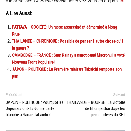
d’informations
Gavroche Hebdo
. Inscrivez-vous en cliquant
ici
.
A Lire Aussi:
PATTAYA – SOCIÉTÉ : Un russe assassiné et démembré à Nong
Prue
THAÏLANDE – CHRONIQUE : Possible de penser à autre chose qu’à
la guerre ?
CAMBODGE – FRANCE : Sam Rainsy a sanctionné Macron, il a voté
Nouveau Front Populaire !
JAPON – POLITIQUE : La Première ministre Takaichi remporte son
pari
Précédent
Suivant
JAPON – POLITIQUE : Pourquoi les
THAÏLANDE – BOURSE : La victoire
Japonais ont-ils donné carte
de Bhumjaithai dope les
blanche à Sanae Takaichi ?
perspectives du SET