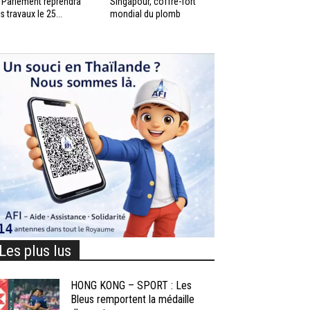
 Parlement reprendra
Singapour, coffre-fort
s travaux le 25...
mondial du plomb
Les plus lus
HONG KONG – SPORT : Les
Bleus remportent la médaille