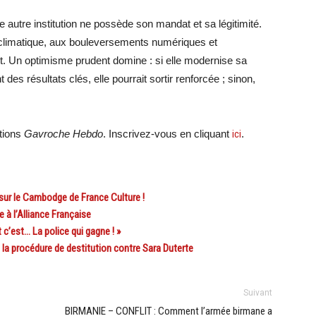
autre institution ne possède son mandat et sa légitimité.
limatique, aux bouleversements numériques et
ent. Un optimisme prudent domine : si elle modernise sa
es résultats clés, elle pourrait sortir renforcée ; sinon,
ations
Gavroche Hebdo
. Inscrivez-vous en cliquant
ici
.
ur le Cambodge de France Culture !
 à l’Alliance Française
’est… La police qui gagne ! »
la procédure de destitution contre Sara Duterte
Suivant
BIRMANIE – CONFLIT : Comment l’armée birmane a