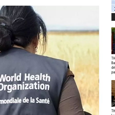
TH
Ba
dé
pa
TH