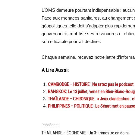
L’OMS demeure pourtant indispensable : aucune 
Face aux menaces sanitaires, au changement c
géopolitiques, elle doit s’adapter plus rapidem
gouvernance, mobilise ses ressources et obtient d
son efficacité pourrait décliner.
Chaque semaine, recevez notre lettre d’inform
A Lire Aussi:
CAMBODGE – HISTOIRE : Ne ratez pas le podcast s
BANGKOK: Le 13 juillet, venez en Bleu-Blanc-Rouge
THAÏLANDE – CHRONIQUE : « Jeux clandestins : et c
PHILIPPINES – POLITIQUE : Le Sénat met en pause 
Précédent
THAÏLANDE – ÉCONOMIE : Un 3ᵉ trimestre en demi-