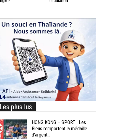
ngkok
circulation...
Les plus lus
HONG KONG – SPORT : Les
Bleus remportent la médaille
d’argent...