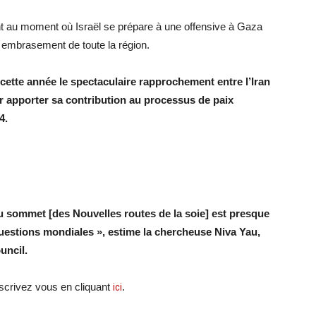
nt au moment où Israël se prépare à une offensive à Gaza
n embrasement de toute la région.
t cette année le spectaculaire rapprochement entre l’Iran
oir apporter sa contribution au processus de paix
4.
 au sommet [des Nouvelles routes de la soie] est presque
questions mondiales », estime la chercheuse Niva Yau,
uncil.
scri
vez vous en cliquant
ici
.