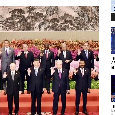
TH
Sé
BL
TH
Na