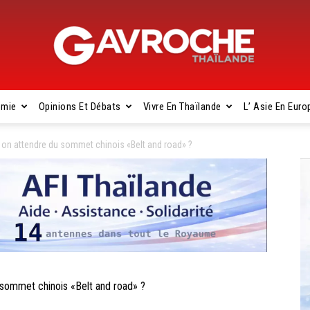
omie
Opinions Et Débats
Vivre En Thaïlande
L’ Asie En Euro
Gavroche
 on attendre du sommet chinois «Belt and road» ?
Thaïlande
sommet chinois «Belt and road» ?